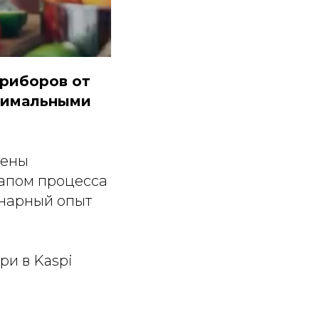
риборов от
инимальными
щены
тапом процесса
инарный опыт
ри в Kaspi