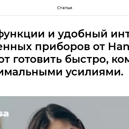
Cтатьи
функции и удобный ин
енных приборов от Han
т готовить быстро, к
нимальными усилиями.