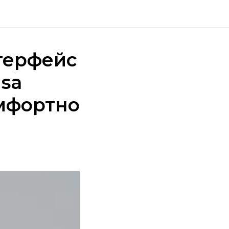
терфейс
sa
омфортно