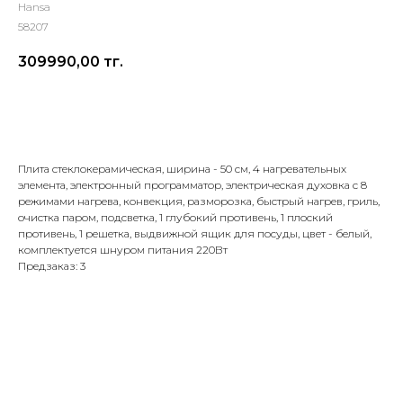
Hansa
58207
309990,00
тг.
Добавить в корзину
Плита стеклокерамическая, ширина - 50 см, 4 нагревательных
элемента, электронный программатор, электрическая духовка с 8
режимами нагрева, конвекция, разморозка, быстрый нагрев, гриль,
очистка паром, подсветка, 1 глубокий противень, 1 плоский
противень, 1 решетка, выдвижной ящик для посуды, цвет - белый,
комплектуется шнуром питания 220Вт
Предзаказ: 3