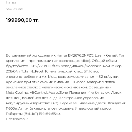
Hansa
340139345
199990,00
тг.
Добавить в корзину
Встраиваемый холодильник Hansa BK2676.2NFZC. Цвет - белый. Тип
крепления - при помощи направляющих (slide). Общий объем
брутто/нетто - 282/270л. Объем холодильной/морозильной камер -
206/64л. Total NoFrost. Климатический класс ST. Класс
энергопотребления А+. Мощность замораживания - 3,2 кг/сутки.
Хранение при отключении питания - 11 часов. Материал полок -
закаленное стекло с металической окантовкой. Освещение -
MetalCooling. VitControl. AdaptZone. Полка для 4-х бутылок. Лоток
для яиц. Контейнер для льда. Электронное управление.
Регулируемый термостат (0-7). Перенавешиваемые двери. Хладагент
R600a. Анти- бактериальное покрытие. Инверторный мотор.
Габариты (ВхШхГ) 194х54х55см.
Предзаказ: 3