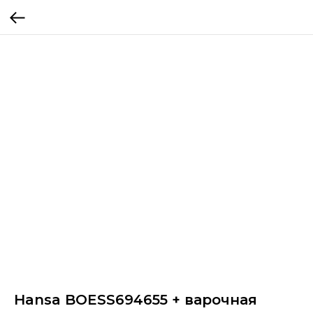
Hansa BOESS694655 + варочная