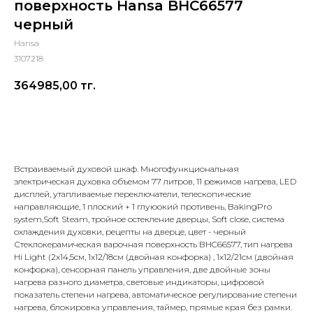
поверхность Hansa BHC66577
черный
Hansa
3107218
364985,00
тг.
Добавить в корзину
Встраиваемый духовой шкаф. Многофункциональная
электрическая духовка объемом 77 литров, 11 режимов нагрева, LED
дисплей, утапливаемые переключатели, телескопические
направляющие, 1 плоский + 1 глуюокий противень, BakingPro
system,Soft Steam, тройное остекление дверцы, Soft close, система
охлаждения духовки, рецепты на дверце, цвет - черный
Стеклокерамическая варочная поверхность BHC66577, тип нагрева
Hi Light (2x14,5см, 1x12/18cм (двойная конфорка) , 1x12/21cм (двойная
конфорка), сенсорная панель управления, две двойные зоны
нагрева разного диаметра, световые индикаторы, цифровой
показатель степени нагрева, автоматическое регулирование степени
нагрева, блокировка управления, таймер, прямые края без рамки.