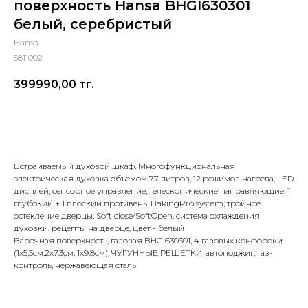
поверхность Hansa BHGI630301
белый, серебристый
Hansa
5811002
399990,00
тг.
Добавить в корзину
Встраиваемый духовой шкаф. Многофункциональная
электрическая духовка объемом 77 литров, 12 режимов нагрева, LED
дисплей, сенсорное управление, телескопические направляющие, 1
глубокий + 1 плоский противень, BakingPro system, тройное
остекление дверцы, Soft close/SoftOpen, система охлаждения
духовки, рецепты на дверце, цвет - белый
Варочная поверхность, газовая BHGI630301, 4 газовых конфороки
(1х5,3см,2х7,3cм, 1х9,8см), ЧУГУННЫЕ РЕШЕТКИ, автоподжиг, газ-
контроль, нержавеющая сталь