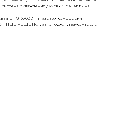
ngPro system,Soft Steam, тройное остекление
n, система охлаждения духовки, рецепты на
овая BHGI630301, 4 газовых конфороки
, ЧУГУННЫЕ РЕШЕТКИ, автоподжиг, газ-контроль,