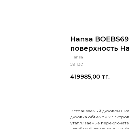
Hansa BOEBS69
поверхность H
Hansa
5811301
419985,00
тг.
Добавить в корзину
Встраиваемый духовой шка
духовка объемом 77 литров,
утапливаемые переключател