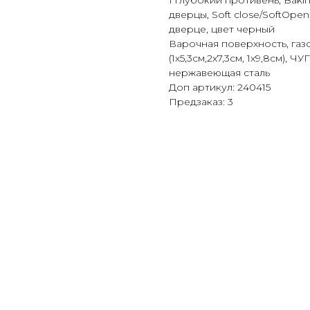
1 глубокий противень, Baki
дверцы, Soft close/SoftOpe
дверце, цвет черный
Варочная поверхность, газ
(1х5,3см,2х7,3cм, 1х9,8см)
нержавеющая сталь
Доп артикул: 240415
Предзаказ: 3