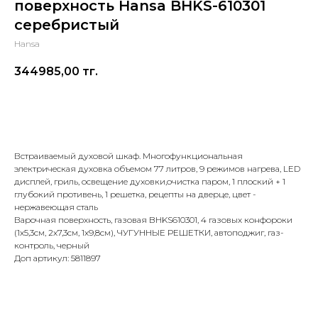
поверхность Hansa BHKS-610301
серебристый
Hansa
344985,00
тг.
Добавить в корзину
Встраиваемый духовой шкаф. Многофункциональная
электрическая духовка объемом 77 литров, 9 режимов нагрева, LED
дисплей, гриль, освещение духовки,очистка паром, 1 плоский + 1
глубокий противень, 1 решетка, рецепты на дверце, цвет -
нержавеющая сталь
Варочная поверхность, газовая BHKS610301, 4 газовых конфороки
(1х5,3см, 2х7,3cм, 1х9,8см), ЧУГУННЫЕ РЕШЕТКИ, автоподжиг, газ-
контроль, черный
Доп артикул: 5811897