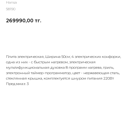
Hansa
58190
269990,00
тг.
Добавить в корзину
Плита электрическая, Ширина 50см; 4 электрических конфорки,
одна из них - с быстрым нагревом, электрическая
мультифункциональная духовка 8 программ нагрева, гриль,
электронный таймер-программатор, цвет - нержавеющая сталь,
стеклянная крышка, комплектуется шнуром питания 220Вт
Предзаказ: 3