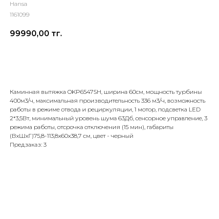
Hansa
1161099
99990,00
тг.
Добавить в корзину
Каминная вытяжка OKP6547SH, ширина 60см, мощность турбины
400м3/ч, максимальная производительность 336 м3/ч, возможность
работы в режиме отвода и рециркуляции, 1 мотор, подсветка LED
2*3,5Вт, минимальный уровень шума 63Дб, сенсорное управление, 3
режима работы, отсрочка отключения (15 мин), габариты
(ВхШхГ)75,8-113,8х60х38,7 см, цвет - черный
Предзаказ: 3