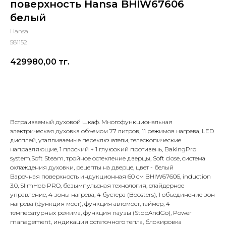
поверхность Hansa BHIW67606
белый
Hansa
581152
429980,00
тг.
Добавить в корзину
Встраиваемый духовой шкаф. Многофункциональная
электрическая духовка объемом 77 литров, 11 режимов нагрева, LED
дисплей, утапливаемые переключатели, телескопические
направляющие, 1 плоский + 1 глуюокий противень, BakingPro
system,Soft Steam, тройное остекление дверцы, Soft close, система
охлаждения духовки, рецепты на дверце, цвет - белый
Варочная поверхность индукционная 60 см BHIW67606, induction
3.0, SlimHob PRO, безымпульсная технология, слайдерное
управление, 4 зоны нагрева, 4 бустера (Boosters), 1 объединение зон
нагрева (функция мост), функция автомост, таймер, 4
температурных режима, функция паузы (StopAndGo), Power
management, индикация остаточного тепла, блокировка