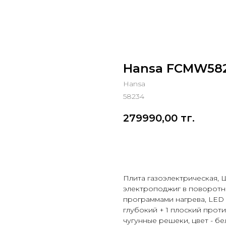
Hansa FCMW582
Hansa
58234
279990,00
тг.
Добавить в корзину
Плита газоэлектрическая, 
электроподжиг в поворотно
программами нагрева, LED
глубокий + 1 плоский проти
чугунные решеки, цвет - б