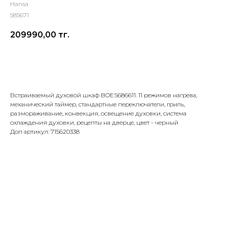
Hansa
585671
209990,00
тг.
Добавить в корзину
Встраиваемый духовой шкаф BOES686611. 11 режимов нагрева,
механический таймер, стандартные переключатели, гриль,
размораживание, конвекция, освещение духовки, система
охлаждения духовки, рецепты на дверце, цвет - черный
Доп артикул: 715620338