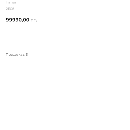
Hansa
21106
99990,00
тг.
Добавить в корзину
Предзаказ: 3