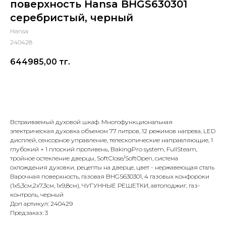
поверхность Hansa BHGS630301
серебристый, черный
Hansa
240428
644985,00
тг.
Добавить в корзину
Встраиваемый духовой шкаф. Многофункциональная
электрическая духовка объемом 77 литров, 12 режимов нагрева, LED
дисплей, сенсорное управление, телескопические направляющие, 1
глубокий + 1 плоский противень, BakingPro system, FullSteam,
тройное остекление дверцы, SoftClose/SoftOpen, система
охлождения духовки, рецепты на дверце, цвет - нержавеющая сталь
Варочная поверхность, газовая BHGS630301, 4 газовых конфороки
(1х5,3см,2х7,3cм, 1х9,8см), ЧУГУННЫЕ РЕШЕТКИ, автоподжиг, газ-
контроль, черный
Доп артикул: 240429
Предзаказ: 3