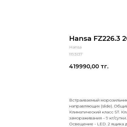
Hansa FZ226.3 
Hansa
1193137
419990,00
тг.
Добавить в корзину
Встраиваемый морозильник 
направляющих (slide). Общи
Климатический класс ST. К
замораживания – 9 кг/сутки
Освещение - LED. 2 ящика д