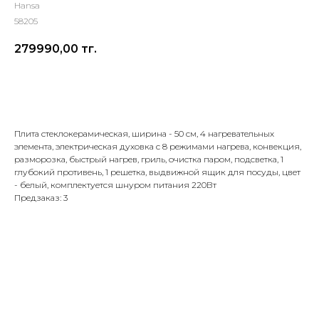
Hansa
58205
279990,00
тг.
Добавить в корзину
Плита стеклокерамическая, ширина - 50 см, 4 нагревательных
элемента, электрическая духовка с 8 режимами нагрева, конвекция,
разморозка, быстрый нагрев, гриль, очистка паром, подсветка, 1
глубокий противень, 1 решетка, выдвижной ящик для посуды, цвет
- белый, комплектуется шнуром питания 220Вт
Предзаказ: 3