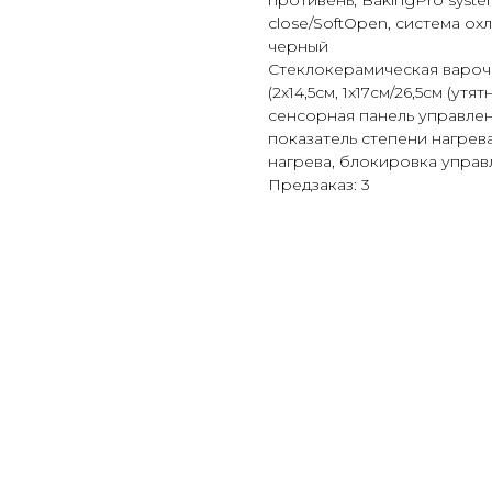
противень, BakingPro syste
close/SoftOpen, система ох
черный
Стеклокерамическая варочн
(2x14,5см, 1x17см/26,5cм (утя
сенсорная панель управлен
показатель степени нагрев
нагрева, блокировка управ
Предзаказ: 3