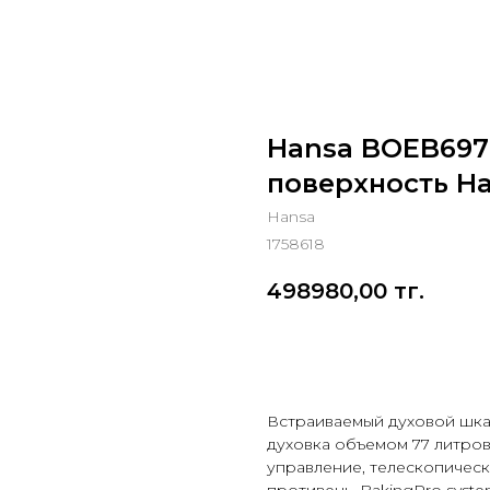
Hansa BOEB697
поверхность H
Hansa
1758618
498980,00
тг.
Добавить в корзину
Встраиваемый духовой шка
духовка объемом 77 литров
управление, телескопическ