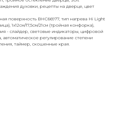
m, тройное остекление дверцы, Soft
лаждения духовки, рецепты на дверце, цвет
ая поверхность BHC66977, тип нагрева Hi Light
тница), 1x12см/17,5см/21cм (тройная конфорка),
ия - слайдер, световые индикаторы, цифровой
а, автоматическое регулирование степени
ления, таймер, скошенные края.