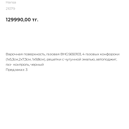
Hansa
21079
129990,00
тг.
Добавить в корзину
Варочная поверхность, газовая BHGS650103, 4 газовых конфороки
(1х5,3см,2х7,3cм, 1х9,8см), решетки с чугунной эмалью, автоподжиг,
газ- контроль, черный
Предзаказ: 3