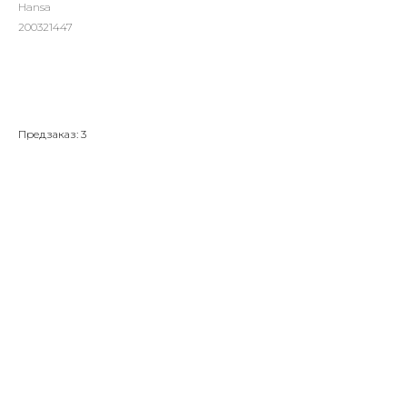
Hansa
200321447
Добавить в корзину
Предзаказ: 3