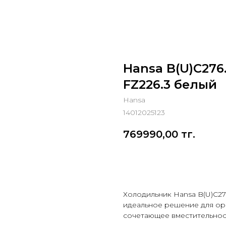
Hansa B(U)C276
FZ226.3 белый
Hansa
14012025123
769990,00
тг.
Добавить в корзину
Холодильник Hansa B(U)C27
идеальное решение для орг
сочетающее вместительност