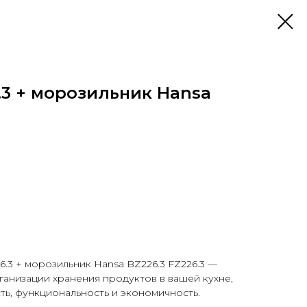
.3 + морозильник Hansa
6.3 + морозильник Hansa BZ226.3 FZ226.3 —
анизации хранения продуктов в вашей кухне,
ь, функциональность и экономичность.