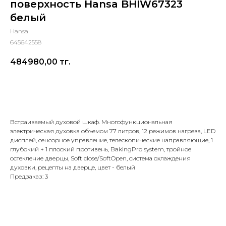
поверхность Hansa BHIW67323
белый
Hansa
645642558
484980,00
тг.
Добавить в корзину
Встраиваемый духовой шкаф. Многофункциональная
электрическая духовка объемом 77 литров, 12 режимов нагрева, LED
дисплей, сенсорное управление, телескопические направляющие, 1
глубокий + 1 плоский противень, BakingPro system, тройное
остекление дверцы, Soft close/SoftOpen, система охлаждения
духовки, рецепты на дверце, цвет - белый
Предзаказ: 3