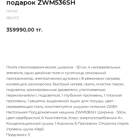
подарок ZWM536SH
Hansa
582472
359990,00
тг.
Добавить в корзину
Плита стеклокерамическая, ширина - 50 см, 4 нагревательных
элемента, одно двойное поле и гусятница, сенсорный
программатор, электрическая духовка с 8 режимами нагрева,
конвекция, разморозка, быстрый нагрев, гриль, очистка паром,
подсветка, хромированные держатели, утапливаемые
переключатели с подсветкой, 1 глубокий противень, 1 плоский
противень, 1 решетка, выдвижной ящик для посуды, цвет -
нержавеющая сталь, комплектуется шнуром питания 220Вт
Настольная Посудомоечная машина ZWM536SH: Ширина - 50см,
Цвет серебристый, 6 Комплектов, Класс энергопотребления A+,
Конденсационная сушка, 1 Корзина, 6 Программ, Отсрочка старта,
Уровень шума 49дБ
Предзаказ: 3