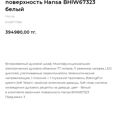
поверхность Hansa BHIW67323
белый
Hansa
646877966
394980,00
тг.
Добавить в корзину
Встраиваемый духовой шкаф. Многофункциональная
электрическая духовка объемом 77 литров, 11 режимов нагрева, LED
дисплей, утапливаемые переключатели, телескопические
направляющие, 1 плоский + 1 глуюокий противень, BakingPro
system,Soft Steam, тройное остекление дверцы, Soft close, система
охлаждения духовки, рецепты на дверце, цвет - белый
в комплекте варочная поверхность Hansa BHIW67323
Предзаказ: 3