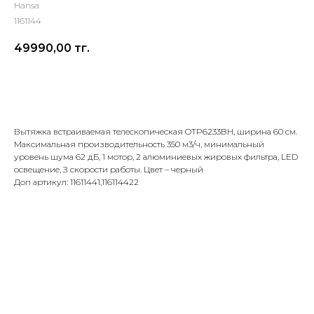
Hansa
1161144
49990,00
тг.
Добавить в корзину
Вытяжка встраиваемая телескопическая OTP6233BH, ширина 60 см.
Максимальная производительность 350 м3/ч, минимальный
уровень шума 62 дБ, 1 мотор, 2 алюминиевых жировых фильтра, LED
освещение, З скорости работы. Цвет – черный
Доп артикул: 11611441,116114422