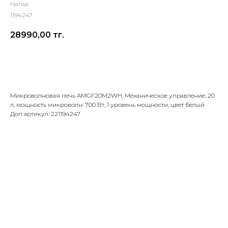
Hansa
1194247
28990,00
тг.
Добавить в корзину
Микроволновая печь AMGF20M2WH, Механическое управление, 20
л, мощность микроволн: 700 Вт, 1 уровень мощности, цвет белый
Доп артикул: 221194247