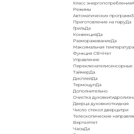
Класс энергопотребления
Режимы
Автоматических программ3
Приготовление на паруДа
ГрильДа
КонвекцияДа
РазмораживаниеДа
Максимальная температура
Функция СВЧНет
Управление
Переключателисенсорные
ТаймерДа
ДисплейДа
ТермощупДа
Дополнительно
Очистка духовкигидролизн
Дверца духовкиоткидная
Число стекол дверцытри
Телескопические направл
ВертелНет
ЧасыДа