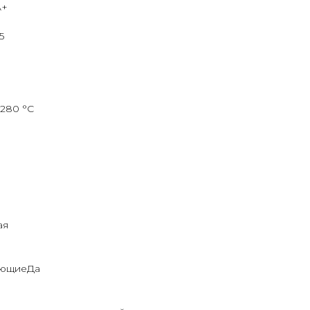
A+
5
280 °С
ая
яющиеДа