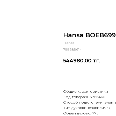
Hansa BOEB699
Hansa
799689614
544980,00
тг.
Добавить в корзину
Общие характеристики
Код товара:106866460
Способ подключенияэлект
Тип духовкинезависимая
Объем духовки77 л