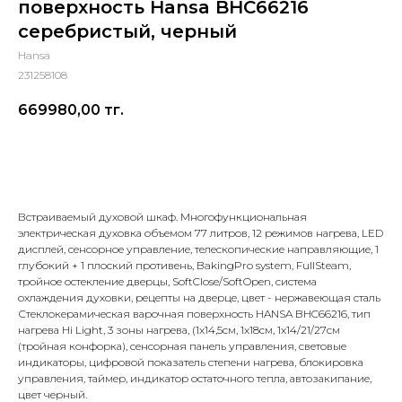
поверхность Hansa BHC66216
серебристый, черный
Hansa
231258108
669980,00
тг.
Добавить в корзину
Встраиваемый духовой шкаф. Многофункциональная
электрическая духовка объемом 77 литров, 12 режимов нагрева, LED
дисплей, сенсорное управление, телескопические направляющие, 1
глубокий + 1 плоский противень, BakingPro system, FullSteam,
тройное остекление дверцы, SoftClose/SoftOpen, система
охлаждения духовки, рецепты на дверце, цвет - нержавеющая сталь
Стеклокерамическая варочная поверхность HANSA BHC66216, тип
нагрева Hi Light, 3 зоны нагрева, (1x14,5см, 1x18cм, 1x14/21/27см
(тройная конфорка), сенсорная панель управления, световые
индикаторы, цифровой показатель степени нагрева, блокировка
управления, таймер, индикатор остаточного тепла, автозакипание,
цвет черный.