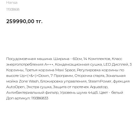
Hansa
1193868
259990,00
тг.
Добавить в корзину
Посудомоечная машина. Ширина - 60см, 14 Комплектов, Класс
энергопотребления A+++, Конденсационная сушка, LED Дисплей, 3
Корзины, Третья корзина Maxi Space, Регулировка корзины по
высоте Up<(>&<)>Down, 7 Программ, Отсрочка старта, Зональная
мойка Zone Wash, Блокировка управления, SteamPower, фуекция
AutoOpen, Экстра сушка, Защита от протечек Aquastop,
Антибактериальный фильтр, Уровень шума 44дБ. Цвет - белый
Доп артикул: 119386833