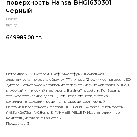
поверхность Hansa BHGI630301
черный
Hansa
5811101
649985,00
тг.
Добавить в корзину
Встраиваемый духовой шкаф. Многофункциональная
электрическая духовка объемом 77 литров, 12 режимов нагрева, LED
дисплей, сенсорное управление, телескопические направляющие, 1
глубокий + 1 плоский противень, BakingPro system, FullSteam,
тройное остекление дверцы, SoftClose/SoftOpen, система
охлаждения духовки, рецепты на дверце, цвет черный
Варочная поверхность, газовая BHGI630301, 4 газовых конфороки
(1х5,3см,2х7,3cм, 1х9,8см), ЧУГУННЫЕ РЕШЕТКИ, автоподжиг, газ-
контроль, нержавеющая сталь
Предзаказ: 3