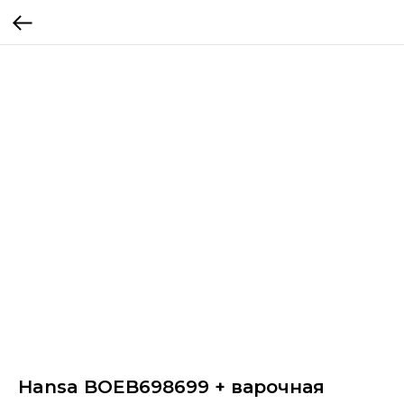
Hansa BOEB698699 + варочная