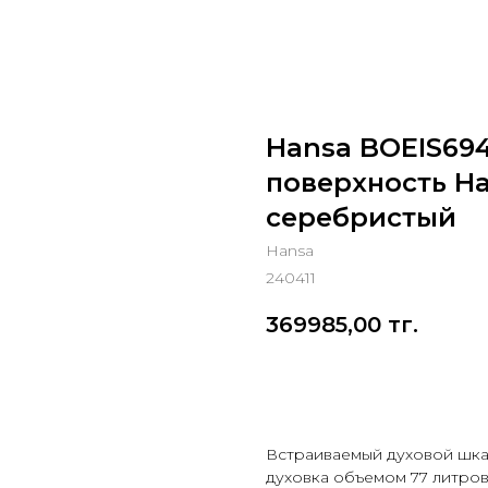
Hansa BOEIS694
поверхность H
серебристый
Hansa
240411
369985,00
тг.
Добавить в корзину
Встраиваемый духовой шка
духовка объемом 77 литров,