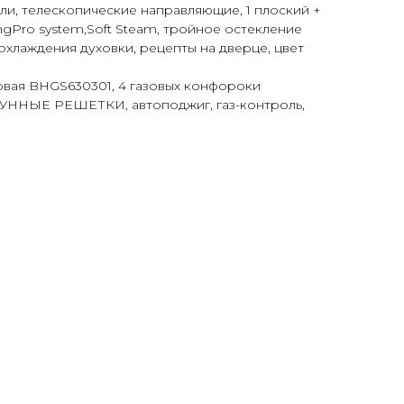
и, телескопические направляющие, 1 плоский +
ngPro system,Soft Steam, тройное остекление
а охлаждения духовки, рецепты на дверце, цвет
овая BHGS630301, 4 газовых конфороки
, ЧУГУННЫЕ РЕШЕТКИ, автоподжиг, газ-контроль,