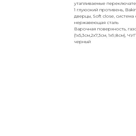
утапливаемые переключател
1 глуюокий противень, Baki
дверцы, Soft close, систем
нержавеющая сталь
Варочная поверхность, газ
(1х5,3см,2х7,3cм, 1х9,8см)
черный