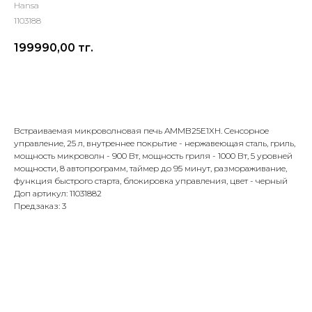
Hansa
1103188
199990,00
тг.
Добавить в корзину
Встраиваемая микроволновая печь AMMB25E1XH. Cенсорное
управление, 25 л, внутреннее покрытие - нержавеющая сталь, гриль,
мощность микроволн - 900 Вт, мощность гриля - 1000 Вт, 5 уровней
мощности, 8 автопрограмм, таймер до 95 минут, размораживание,
функция быстрого старта, блокировка управления, цвет - черный
Доп артикул: 11031882
Предзаказ: 3