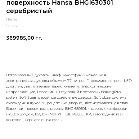
поверхность Hansa BHGI630301
серебристый
Hansa
581165
369985,00
тг.
Добавить в корзину
Встраиваемый духовой шкаф. Многофункциональная
электрическая духовка объемом 77 литров, 11 режимов нагрева, LED
дисплей, утапливаемые переключатели, телескопические
направляющие, 1 плоский + 1 глуюокий противень, BakingPro
system,Soft Steam, тройное остекление дверцы, Soft close, система
охлаждения духовки, рецепты на дверце, цвет нержавеющая сталь
Варочная поверхность, газовая BHGI630301, 4 газовых конфороки
(1х5,3см,2х7,3cм, 1х9,8см), ЧУГУННЫЕ РЕШЕТКИ, автоподжиг, газ-
контроль, нержавеющая сталь