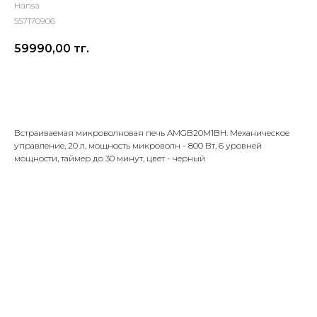
Hansa
557170906
59990,00
тг.
Добавить в корзину
Встраиваемая микроволновая печь AMGB20M1BH. Механическое
управление, 20 л, мощность микроволн - 800 Вт, 6 уровней
мощности, таймер до 30 минут, цвет - черный