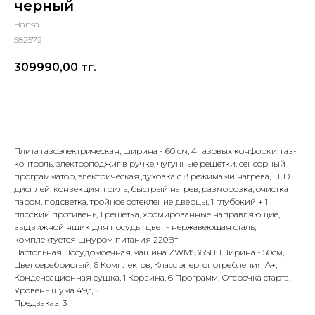
черный
Hansa
582572
309990,00
тг.
Добавить в корзину
Плита газоэлектрическая, ширина - 60 см, 4 газовых конфорки, газ-
контроль, электроподжиг в ручке, чугунные решетки, сенсорный
программатор, электрическая духовка с 8 режимами нагрева, LED
дисплей, конвекция, гриль, быстрый нагрев, разморозка, очистка
паром, подсветка, тройное остекление дверцы, 1 глубокий + 1
плоский противень, 1 решетка, хромированные направляющие,
выдвижной ящик для посуды, цвет - нержавеющая сталь,
комплектуется шнуром питания 220Вт
Настольная Посудомоечная машина ZWM536SH: Ширина - 50см,
Цвет серебристый, 6 Комплектов, Класс энергопотребления A+,
Конденсационная сушка, 1 Корзина, 6 Программ, Отсрочка старта,
Уровень шума 49дБ
Предзаказ: 3