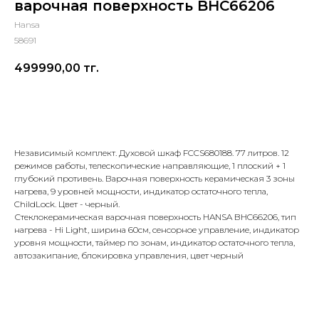
варочная поверхность BHC66206
Hansa
58691
499990,00
тг.
Добавить в корзину
Независимый комплект. Духовой шкаф FCCS680188. 77 литров. 12
режимов работы, телескопические направляющие, 1 плоский + 1
глубокий противень. Варочная поверхность керамическая 3 зоны
нагрева, 9 уровней мощности, индикатор остаточного тепла,
ChildLock. Цвет - черный.
Стеклокерамическая варочная поверхность HANSA BHC66206, тип
нагрева - Hi Light, ширина 60см, сенсорное управление, индикатор
уровня мощности, таймер по зонам, индикатор остаточного тепла,
автозакипание, блокировка управления, цвет черный