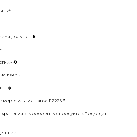
.- 🌱
ими дольше.- 🔋
F
гии.- 🔄
ия двери
.- ❄️
е морозильник Hansa FZ226.3
я хранения замороженных продуктов.Подходит
дильник