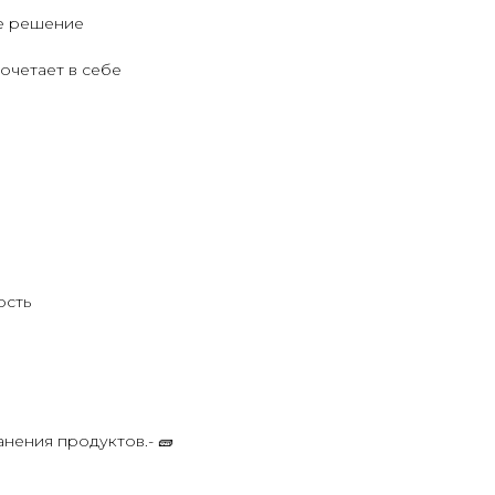
е решение
сочетает в себе
ость
анения продуктов.- 🧱