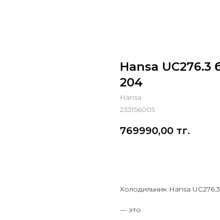
Hansa UC276.3 
204
Hansa
233156005
769990,00
тг.
Добавить в корзину
Холодильник Hansa UC276.3
— это