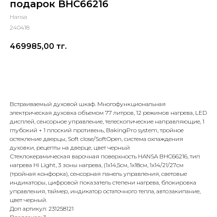
подарок BHC66216
Hansa
240418
469985,00
тг.
Добавить в корзину
Встраиваемый духовой шкаф. Многофункциональная
электрическая духовка объемом 77 литров, 12 режимов нагрева, LED
дисплей, сенсорное управление, телескопические направляющие, 1
глубокий + 1 плоский противень, BakingPro system, тройное
остекление дверцы, Soft close/SoftOpen, система охлаждения
духовки, рецепты на дверце, цвет черный
Стеклокерамическая варочная поверхность HANSA BHC66216, тип
нагрева Hi Light, 3 зоны нагрева, (1x14,5см, 1x18cм, 1x14/21/27см
(тройная конфорка), сенсорная панель управления, световые
индикаторы, цифровой показатель степени нагрева, блокировка
управления, таймер, индикатор остаточного тепла, автозакипание,
цвет черный.
Доп артикул: 231258121