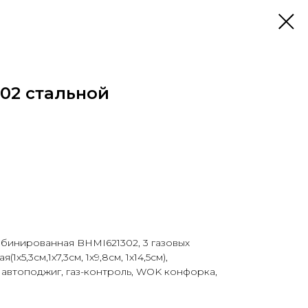
02 стальной
бинированная BHMI621302, 3 газовых
х5,3см,1х7,3cм, 1х9,8см, 1х14,5см),
втоподжиг, газ-контроль, WOK конфорка,