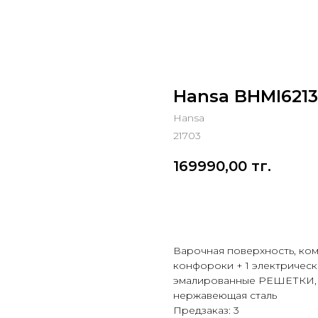
Hansa BHMI6213
Hansa
21703
169990,00
тг.
Добавить в корзину
Варочная поверхность, ком
конфороки + 1 электрическая(1
эмалированные РЕШЕТКИ, а
нержавеющая сталь
Предзаказ: 3