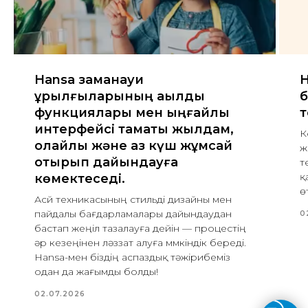
Hansa заманауи
H
құрылғыларының ақылды
б
функциялары мен ыңғайлы
т
интерфейсі тамақты жылдам,
К
қолайлы және аз күш жұмсай
ж
отырып дайындауға
т
қ
көмектеседі.
ө
Асүй техникасының стильді дизайны мен
пайдалы бағдарламалары дайындаудан
0
бастап жеңіл тазалауға дейін — процестің
әр кезеңінен ләззат алуға мүмкіндік береді.
Hansa-мен біздің аспаздық тәжірибеміз
одан да жағымды болды!
02.07.2026